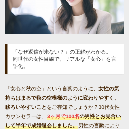
「なぜ返信が来ない？」の正解がわかる。
同世代の女性目線で、リアルな「女心」を言
語化。
「女心と秋の空」という言葉のように、
女性の気
持ちはまるで秋の空模様のように変わりやすく、
移ろいやすいこと
をご存知でしょうか？30代女性
カウンセラーは、
3ヶ月で100名
の男性とお見合い
して半年で成婚退会しました。
男性の言動により