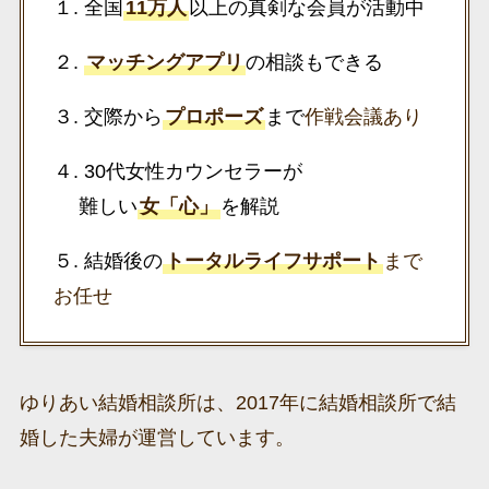
１. 全国
11万人
以上の真剣な会員が活動中
２.
マッチングアプリ
の相談もできる
３. 交際から
プロポーズ
まで
作戦会議あり
４. 30代女性カウンセラーが
難しい
女「心」
を解説
５. 結婚後の
トータルライフサポート
まで
お任せ
ゆりあい結婚相談所は、2017年に結婚相談所で結
婚した夫婦が運営しています。