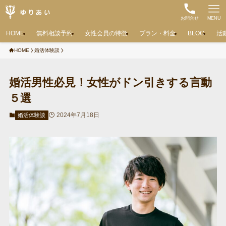
お問合せ
MENU
HOME
無料相談予約
女性会員の特徴
プラン・料金
BLOG
活
HOME
婚活体験談
婚活男性必見！女性がドン引きする言動
５選
2024年7月18日
婚活体験談