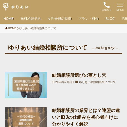
お問合せ
MENU
HOME
無料相談予約
女性会員の特徴
プラン・料金
BLOG
活
HOME
ゆりあい結婚相談所について
ゆりあい結婚相談所について
– category –
結婚相談所選びの落とし穴
2026年7月6日
ゆりあい結婚相談所について
結婚相談所の業界とは？連盟の違
いとIBJの仕組みを初心者向けに
分かりやすく解説