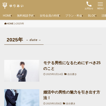
お問合せ
MENU
HOME
無料相談予約
女性会員の特徴
プラン・料金
BLOG
活
HOME
2025年
2025年
– date –
モテる男性になるためにすべき25
のこと
2025年3月14日
自分磨き
婚活中の男性の魅力を引き出す方
法！
2025年3月6日
自分磨き