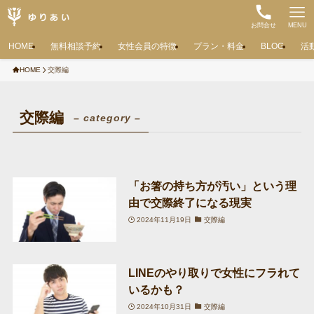
お問合せ
MENU
HOME
無料相談予約
女性会員の特徴
プラン・料金
BLOG
活
HOME
交際編
交際編
– category –
「お箸の持ち方が汚い」という理
由で交際終了になる現実
2024年11月19日
交際編
LINEのやり取りで女性にフラれて
いるかも？
2024年10月31日
交際編