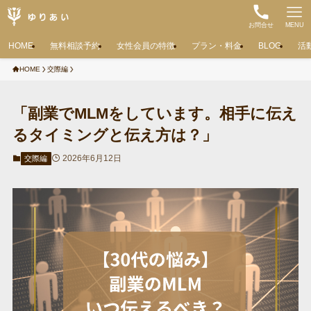
お問合せ
MENU
HOME
無料相談予約
女性会員の特徴
プラン・料金
BLOG
活
HOME
交際編
「副業でMLMをしています。相手に伝え
るタイミングと伝え方は？」
2026年6月12日
交際編